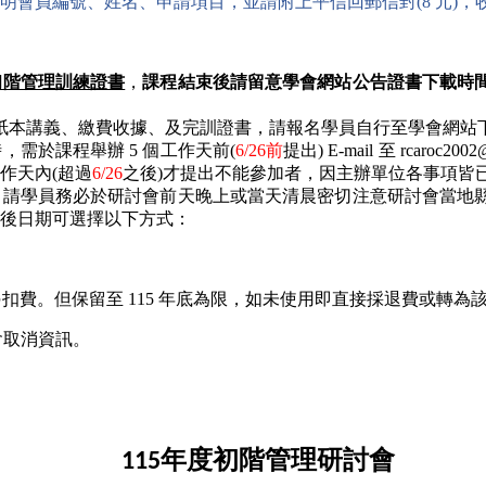
明會員編號、姓名、申請項目，並請附上平信回郵信封(8 元)，
初階管理訓練證書
，
課程結束後請留意學會網站公告證書下載時
製紙本講義、繳費收據、及完訓證書，請報名學員自行至學會網站
需於課程舉辦 5 個工作天前(
6/26
前
提出) E-mail 至 rcaroc
工作天內(超過
6/26
之後)才提出不能參加者，因主辦單位各事項皆
，
請學員務必於研討會前天晚上或當天清晨密切注意研討會當地
後日期可選擇以下方式：
另扣費。但保留至 115 年底為限，如未使用即直接採退費或轉為
會取消資訊。
年度初階管理研討會
115