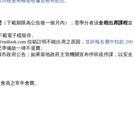
收到後會再補發收據並郵寄給您。
間
（
下載期限為公告後一個月內）；
需學分者須
全程出席課程
並
下載電子檔留存。
2002@outlook.com 信箱註明不能出席之原因，
並於報名費中扣款 200
已準備故一律不退費。
縣市政府公告；如果當地政府主管機關宣布停班或停課，以安全
該會員之常年會費。