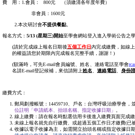
費 用：1.會員： 800元 （須繳清各年度年費）
非會員：1600元
2.
本次研討會
不提供餐點
。
報名方式：
5/13 (星期三)開始
至學會網站登入進入學術公告之
(
請於完成線上報名日期後
五個工作日
內完成繳費，如線
的權益請您於期限內完成報名完整手續，謝謝！)
(
額滿時，可先E-mail會員編號、姓名、連絡電話至學會
rc
名請E-mail登記候補，來信請附上
姓名
、
連絡電話
、
身份
繳費方式：
郵局劃撥帳號：14459710、戶名：台灣呼吸治療學會
位註明「申請紙本、抬頭名稱、指定收據日期」
。
線上繳費：請在報名時點選信用卡後進入繳費頁面完成繳
未線上報名就先自行繳費、或超過五個工作日才繳費(已
收據以電子收據為主，如需開立抬頭名稱或指定收據日期