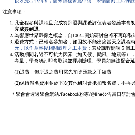
後才提出申請者，請來信秘書處申請，來信請附上紙條註
注意事項：
凡
全程參與
課程且完成簽到退與課後評值表者發給本會
完成簽到退
。
為響應世界環保之概念，自106年開始研討會將不再印
退費方式：已報名參加者，如因故不能出席當天之課程時，
元，以作為事後相關處理之工本費
；若於課程開課 5 個
活動期間若遇不可抗力因素（如天候、颱風、地震等）
考量，學會研討即會取消並擇期辦理。
學員如無法配合延
(1)退費，但所退之費用需先扣除匯款之手續費。
(2)保留報名費用並於下次其他研討會抵扣報名費，不再
＊學會會透過學會網站
粉專
公告當日研討
/Facebook
/@line