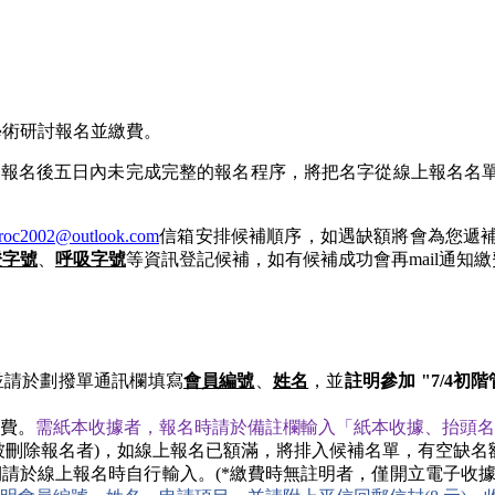
學術研討報名並繳費。
上報名後五日內未完成完整的報名程序，將把名字從線上報名名
aroc2002@outlook.com
信箱安排候補順序，如遇缺額將會為您遞
證字號
、
呼吸字號
等資訊登記候補，如有候補成功會再mail通知繳
，並請於劃撥單通訊欄填寫
會員編號
、
姓名
，並
註明參加 "7/4初
費。
需紙本收據者，報名時請於備註欄輸入「紙本收據、抬頭名
被刪除報名者)，如線上報名已額滿，將排入候補名單，有空缺名
請於線上報名時自行輸入。(*繳費時無註明者，僅開立電子收據