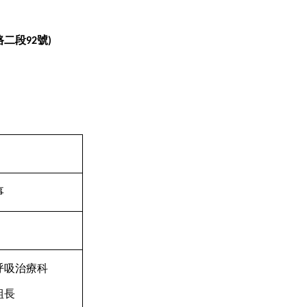
路二段
號
92
)
事
呼吸治療科
組長