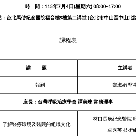
年
月
日
星期六
時
間：
115
7
4
(
) 08:00~17:00
點：台北馬偕紀念醫院福音樓
樓第二講堂
台北市中山區中山北
9
(
課程表
講
題
主講者
報到
鄭淑娟
監
座長：台灣呼吸治療學會
譚美珠
常務理事
林口長庚紀念醫院
了解醫療環境及醫院的組織文化
卓秀英
技術