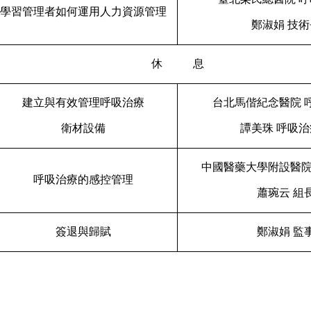
學習管理者如何運用人力資源管理
鄭淑娟
技術
休
息
建立與有效管理呼吸治療
台北馬偕紀念醫院
衛材設備
譚美珠
呼吸治
中國醫藥大學附設醫
呼吸治療的感控管理
蕭琬云
組
簽退與歸賦
鄭淑娟
監