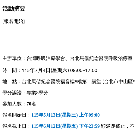
活動摘要
[報名開始]
主辦單位：台灣呼吸治療學會、台北
馬偕紀念醫院呼吸治療室
年
月
日
星期六
時 間：
115
7
4
(
)
08:00~17:00
地 點：
台北馬偕紀念醫院福音樓
樓第二講堂
台北市中山區
9
(
學分認證：專業8學分
參加人數：
70
名
報名開始日：
115
年5月13日(星期三) 上午09:00
報名截止日：
115
年6月12日(星期五) 下午23:59
額滿即截止，不